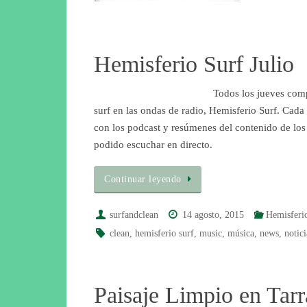
Saber más
Hemisferio Surf Julio
Todos los jueves com
surf en las ondas de radio, Hemisferio Surf. Cad
con los podcast y resúmenes del contenido de los
podido escuchar en directo.
Continuar leyendo
surfandclean
14 agosto, 2015
Hemisferi
clean
,
hemisferio surf
,
music
,
música
,
news
,
notici
Paisaje Limpio en Tar