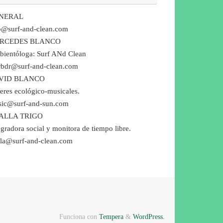
NERAL
o@surf-and-clean.com
RCEDES BLANCO
ientóloga: Surf ANd Clean
bdr@surf-and-clean.com
VID BLANCO
leres ecológico-musicales.
ic@surf-and-sun.com
ALLA TRIGO
egradora social y monitora de tiempo libre.
lla@surf-and-clean.com
Funciona con
Tempera
&
WordPress.