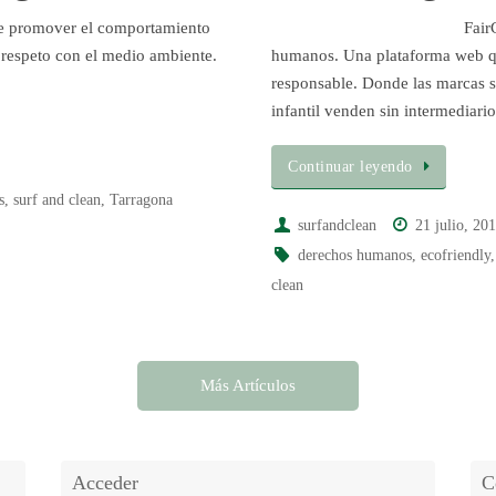
e promover el comportamiento
Fair
 respeto con el medio ambiente.
humanos. Una plataforma web q
responsable. Donde las marcas s
infantil venden sin intermediario
Continuar leyendo
s
,
surf and clean
,
Tarragona
surfandclean
21 julio, 20
derechos humanos
,
ecofriendly
clean
Más Artículos
Acceder
C