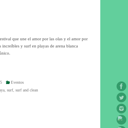
estival que une el amor por las olas y el amor por
s increíbles y surf en playas de arena blanca
único.
15
Eventos
aya
,
surf
,
surf and clean