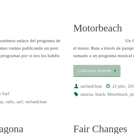
Motorbeach
partimos enlace del programa de
Un f
a mes vamos publicando un post
el motor. Ruta a través de paraje
 programas por si nos los habéis
sumado a un programa musical 
Continuar leyendo
surfandclean
24 julio, 20
o Surf
asturias
,
beach
,
Motorbeach
,
pl
as
,
radio
,
surf
,
surfandclean
ragona
Fair Changes