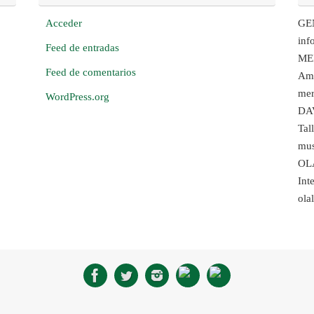
Acceder
GE
inf
Feed de entradas
ME
Feed de comentarios
Amb
mer
WordPress.org
DA
Tal
mus
OL
Int
ola