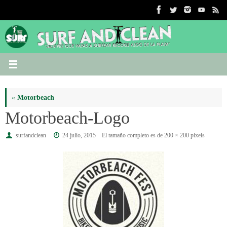
Saltar
al
contenido
«
Motorbeach
Motorbeach-Logo
surfandclean
24 julio, 2015
El tamaño completo es de
200 × 200
pixels