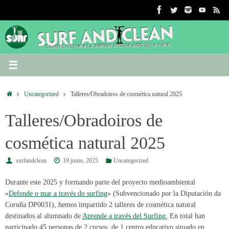
Saltar
al
contenido
Inicio
Uncategorized
Talleres/Obradoiros de cosmética natural 2025
Talleres/Obradoiros de
cosmética natural 2025
surfandclean
19 junio, 2025
Uncategorized
Durante este 2025 y formando parte del proyecto medioambiental
«
Defende o mar a través do surfing
» (Subvencionado por la Diputación da
Coruña DP0031), hemos impartido 2 talleres de cosmética natural
destinados al alumnado de
Aprende a través del Surfing.
En total han
participado 45 personas de 2 cursos, de 1 centro educativo situado en