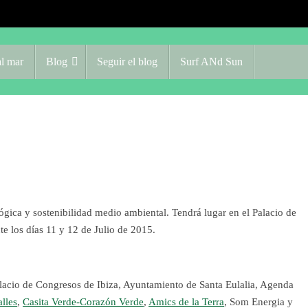
l mar
Blog
Seguir el blog
Surf ANd Sun
ógica y sostenibilidad medio ambiental. Tendrá lugar en el Palacio de
te los días 11 y 12 de Julio de 2015.
alacio de Congresos de Ibiza, Ayuntamiento de Santa Eulalia, Agenda
lles
,
Casita Verde-Corazón Verde
,
Amics de la Terra
, Som Energia y