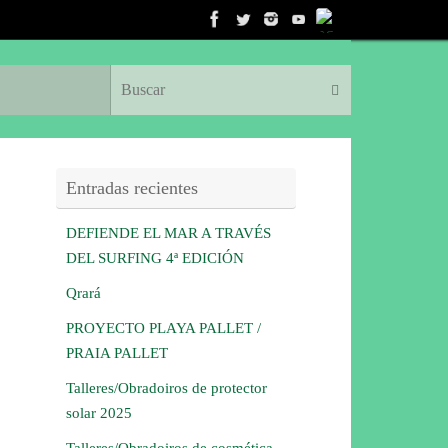
Búsqueda para:
Buscar
Entradas recientes
DEFIENDE EL MAR A TRAVÉS
DEL SURFING 4ª EDICIÓN
Qrará
PROYECTO PLAYA PALLET /
PRAIA PALLET
Talleres/Obradoiros de protector
solar 2025
Talleres/Obradoiros de cosmética