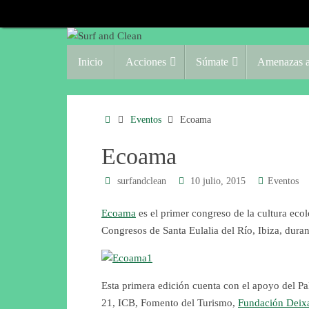
Saltar
al
contenido
Saltar
Inicio
Acciones
Súmate
Amenazas a
al
contenido
Inicio
Eventos
Ecoama
Ecoama
surfandclean
10 julio, 2015
Eventos
Ecoama
es el primer congreso de la cultura ecol
Congresos de Santa Eulalia del Río, Ibiza, duran
Esta primera edición cuenta con el apoyo del P
21, ICB, Fomento del Turismo,
Fundación Deixa