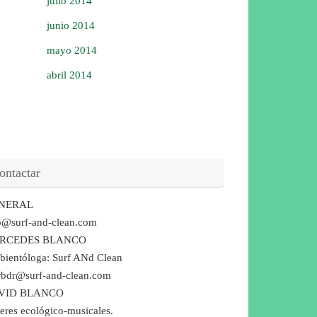
julio 2014
junio 2014
mayo 2014
abril 2014
ontactar
NERAL
o@surf-and-clean.com
RCEDES BLANCO
ientóloga: Surf ANd Clean
bdr@surf-and-clean.com
VID BLANCO
leres ecológico-musicales.