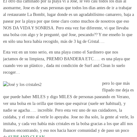
El otro día caminado por la playa vi a Jose, le veo casi todos los días al
asomarme, Jose es de esas personas que todos los días antes de ir a trabajar
al restaurante La Bombi, lugar donde es un agradabilísimo camarero, baja a
pasear por la playa por que tiene claro como muchos de nosotros que eso
NOS DA VIDA Y SONRISA. Pero esta vez fue diferente, vi q
ue llevaba
una bolsa con algo y le pregunté, qué Jose, pescando?? Y me enseño lo que
en sólo una hora había recogido, más de 3 kg de Cristal….
Esta vez en un tono serio, en una playa como el Sardinero que nos
jactamos de su limpieza, PREMIO BANDERA ETC….. es una playa que
cuando veo un plástico , dada mi condición de Surf and Clean lo suelo
recoger…
pero lo que más
flipado me deja es
que puede haber MILES y digo MILES de personas paseando en Verano,
ver una bolsa en la orilla que tienes que esquivar (suele ser habitual), y
nadie se agacha….. increíble. Pero esta vez uno de sus cuidadores, la
cuidaba, y el resto al verle lo apoyaba. Jose no iba solo, la gente al verle, lo
imitaba, y cada vez había más cristales en la bolsa gracias a los que allí nos
íbamos encontrando, y eso nos hacia hacer comunidad y de paso un poco