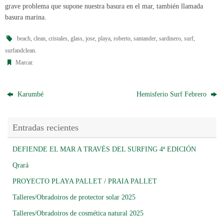
grave problema que supone nuestra basura en el mar, también llamada
basura marina.
beach
,
clean
,
cristales
,
glass
,
jose
,
playa
,
roberto
,
santander
,
sardinero
,
surf
,
surfandclean
.
Marcar
.
Karumbé
Hemisferio Surf Febrero
Entradas recientes
DEFIENDE EL MAR A TRAVÉS DEL SURFING 4ª EDICIÓN
Qrará
PROYECTO PLAYA PALLET / PRAIA PALLET
Talleres/Obradoiros de protector solar 2025
Talleres/Obradoiros de cosmética natural 2025