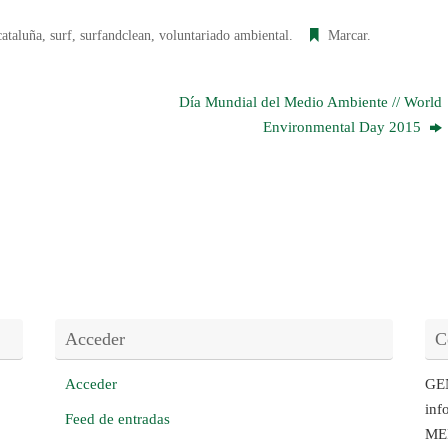
cataluña
,
surf
,
surfandclean
,
voluntariado ambiental
.
Marcar
.
Día Mundial del Medio Ambiente // World
Environmental Day 2015
Acceder
C
Acceder
GE
inf
Feed de entradas
ME