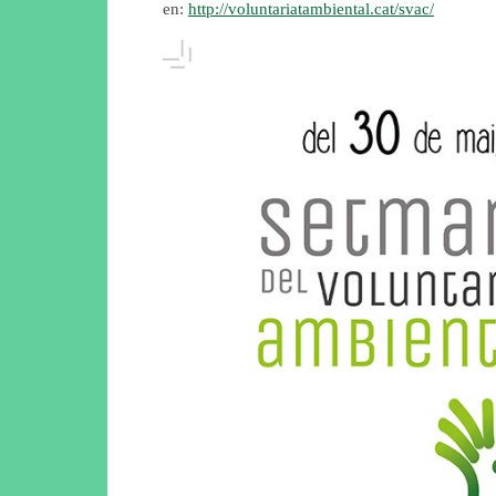
en:
http://voluntariatambiental.cat/svac/