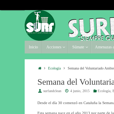
Saltar
al
contenido
Saltar
Inicio
Acciones
Súmate
Amenazas a
al
contenido
Inicio
Ecología
Semana del Voluntariado Ambien
Semana del Voluntari
surfandclean
4 junio, 2015
Ecología
,
E
Desde el día 30 comenzó en Cataluña la Semana
Esta semana nace en el año 2013 por parte de 