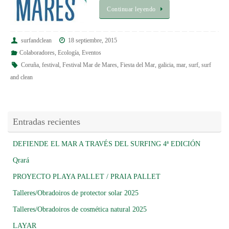
Continuar leyendo
surfandclean
18 septiembre, 2015
Colaboradores
,
Ecología
,
Eventos
Coruña
,
festival
,
Festival Mar de Mares
,
Fiesta del Mar
,
galicia
,
mar
,
surf
,
surf
and clean
Entradas recientes
DEFIENDE EL MAR A TRAVÉS DEL SURFING 4ª EDICIÓN
Qrará
PROYECTO PLAYA PALLET / PRAIA PALLET
Talleres/Obradoiros de protector solar 2025
Talleres/Obradoiros de cosmética natural 2025
LAYAR