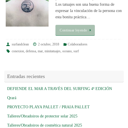
Los tatuajes son una buena forma de
expresar la vinculación de la persona con
esta bonita práctica…
Continuar leyendo
surfandclean
2 octubre, 2018
Colaboradores
conexion
,
defensa
,
mar
,
minitatuajes
,
oceano
,
surf
Entradas recientes
DEFIENDE EL MAR A TRAVÉS DEL SURFING 4ª EDICIÓN
Qrará
PROYECTO PLAYA PALLET / PRAIA PALLET
Talleres/Obradoiros de protector solar 2025
Talleres/Obradoiros de cosmética natural 2025