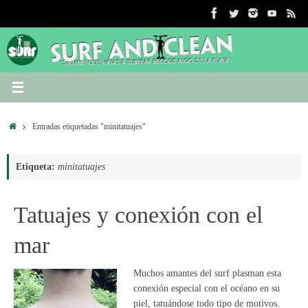
Saltar
al
contenido
Inicio
Entradas etiquetadas "minitatuajes"
Etiqueta:
minitatuajes
Tatuajes y conexión con el
mar
Muchos amantes del surf plasman esta
conexión especial con el océano en su
piel, tatuándose todo tipo de motivos.