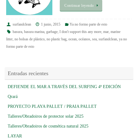
Continuar leyendo
surfandclean
1 junio, 2015
Ya no formo parte de esto
basura
,
basura marina
,
garbage
,
I don't support this any more
,
mar
,
marine
litter
,
no bolsas de plástico
,
no plastic bag
,
ocean
,
océanos
,
sea
,
surfandclean
,
ya no
formo parte de esto
Entradas recientes
DEFIENDE EL MAR A TRAVÉS DEL SURFING 4ª EDICIÓN
Qrará
PROYECTO PLAYA PALLET / PRAIA PALLET
Talleres/Obradoiros de protector solar 2025
Talleres/Obradoiros de cosmética natural 2025
LAYAR