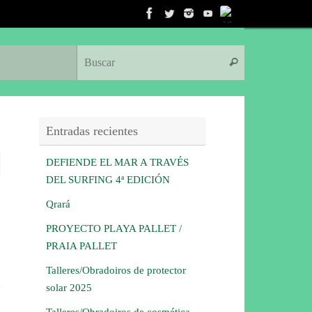
Búsqueda para:
Buscar
Entradas recientes
DEFIENDE EL MAR A TRAVÉS
DEL SURFING 4ª EDICIÓN
Qrará
PROYECTO PLAYA PALLET /
PRAIA PALLET
Talleres/Obradoiros de protector
solar 2025
Talleres/Obradoiros de cosmética