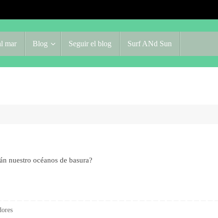
l mar
Blog
Seguir el blog
Surf ANd Sun
án nuestro océanos de basura?
dores