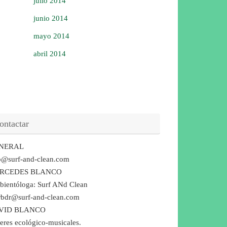
julio 2014
junio 2014
mayo 2014
abril 2014
ontactar
NERAL
o@surf-and-clean.com
RCEDES BLANCO
ientóloga: Surf ANd Clean
bdr@surf-and-clean.com
VID BLANCO
leres ecológico-musicales.