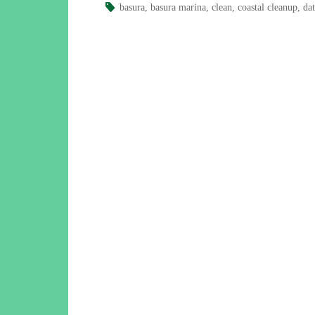
basura
,
basura marina
,
clean
,
coastal cleanup
,
da