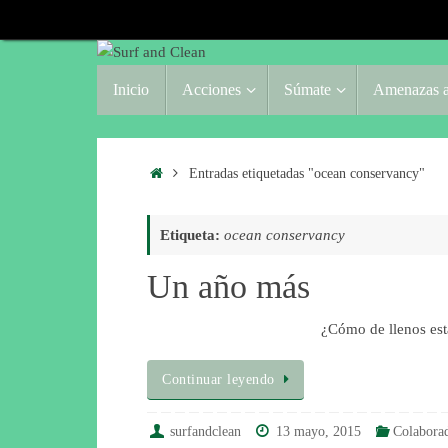
Saltar
al
contenido
Saltar
Inicio
Acciones
Súmate
Amenazas a
al
contenido
Inicio
Entradas etiquetadas "ocean conservancy"
Etiqueta:
ocean conservancy
Un año más
¿Cómo de llenos est
Continuar leyendo
surfandclean
13 mayo, 2015
Colabora