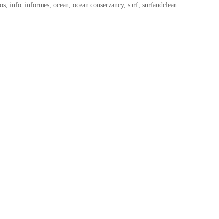
tos
,
info
,
informes
,
ocean
,
ocean conservancy
,
surf
,
surfandclean