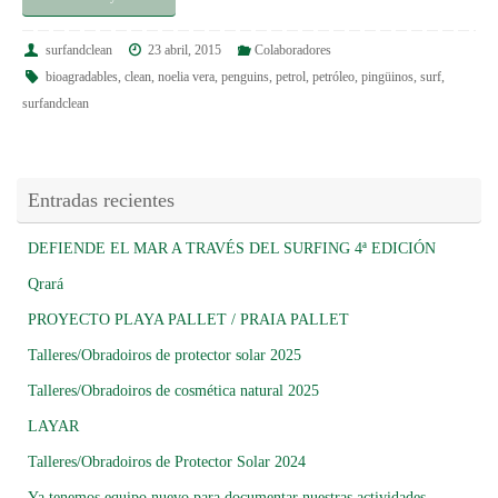
surfandclean
23 abril, 2015
Colaboradores
bioagradables
,
clean
,
noelia vera
,
penguins
,
petrol
,
petróleo
,
pingüinos
,
surf
,
surfandclean
Entradas recientes
DEFIENDE EL MAR A TRAVÉS DEL SURFING 4ª EDICIÓN
Qrará
PROYECTO PLAYA PALLET / PRAIA PALLET
Talleres/Obradoiros de protector solar 2025
Talleres/Obradoiros de cosmética natural 2025
LAYAR
Talleres/Obradoiros de Protector Solar 2024
Ya tenemos equipo nuevo para documentar nuestras actividades