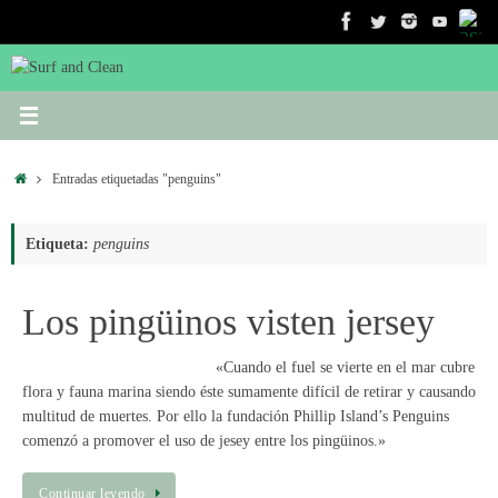
Saltar
al
contenido
Inicio
Entradas etiquetadas "penguins"
Etiqueta:
penguins
Los pingüinos visten jersey
«Cuando el fuel se vierte en el mar cubre
flora y fauna marina siendo éste sumamente difícil de retirar y causando
multitud de muertes. Por ello la fundación Phillip Island’s Penguins
comenzó a promover el uso de jesey entre los pingüinos.»
Continuar leyendo