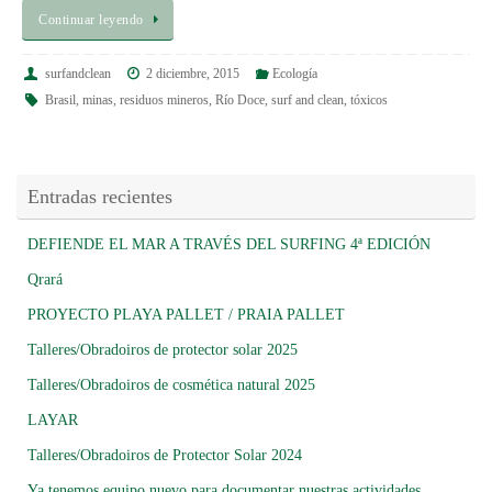
Continuar leyendo
surfandclean
2 diciembre, 2015
Ecología
Brasil
,
minas
,
residuos mineros
,
Río Doce
,
surf and clean
,
tóxicos
Entradas recientes
DEFIENDE EL MAR A TRAVÉS DEL SURFING 4ª EDICIÓN
Qrará
PROYECTO PLAYA PALLET / PRAIA PALLET
Talleres/Obradoiros de protector solar 2025
Talleres/Obradoiros de cosmética natural 2025
LAYAR
Talleres/Obradoiros de Protector Solar 2024
Ya tenemos equipo nuevo para documentar nuestras actividades