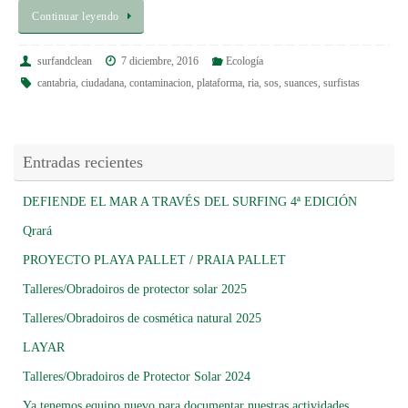
Continuar leyendo
surfandclean
7 diciembre, 2016
Ecología
cantabria
,
ciudadana
,
contaminacion
,
plataforma
,
ria
,
sos
,
suances
,
surfistas
Entradas recientes
DEFIENDE EL MAR A TRAVÉS DEL SURFING 4ª EDICIÓN
Qrará
PROYECTO PLAYA PALLET / PRAIA PALLET
Talleres/Obradoiros de protector solar 2025
Talleres/Obradoiros de cosmética natural 2025
LAYAR
Talleres/Obradoiros de Protector Solar 2024
Ya tenemos equipo nuevo para documentar nuestras actividades