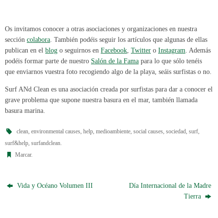
Os invitamos conocer a otras asociaciones y organizaciones en nuestra
sección
colabora
. También podéis seguir los artículos que algunas de ellas
publican en el
blog
o seguirnos en
Facebook
,
Twitter
o
Instagram
. Además
podéis formar parte de nuestro
Salón de la Fama
para lo que sólo tenéis
que enviarnos vuestra foto recogiendo algo de la playa, seáis surfistas o no.
Surf ANd Clean es una asociación creada por surfistas para dar a conocer el
grave problema que supone nuestra basura en el mar, también llamada
basura marina.
clean
,
environmental causes
,
help
,
medioambiente
,
social causes
,
sociedad
,
surf
,
surf&help
,
surfandclean
.
Marcar
.
Vida y Océano Volumen III
Día Internacional de la Madre
Tierra