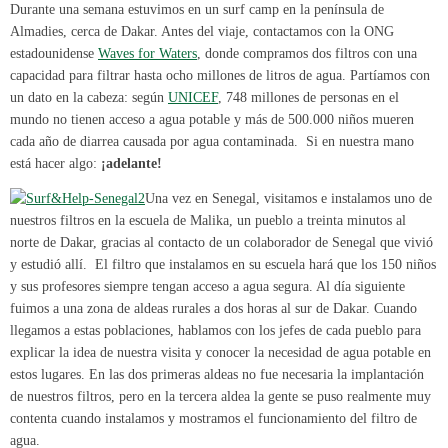
Durante una semana estuvimos en un surf camp en la península de
Almadies, cerca de Dakar. Antes del viaje, contactamos con la ONG
estadounidense
Waves for Waters
, donde compramos dos filtros con una
capacidad para filtrar hasta ocho millones de litros de agua. Partíamos con
un dato en la cabeza: según
UNICEF
, 748 millones de personas en el
mundo no tienen acceso a agua potable y más de 500.000 niños mueren
cada año de diarrea causada por agua contaminada. Si en nuestra mano
está hacer algo:
¡adelante!
Una vez en Senegal, visitamos e instalamos uno de
nuestros filtros en la escuela de Malika, un pueblo a treinta minutos al
norte de Dakar, gracias al contacto de un colaborador de Senegal que vivió
y estudió allí. El filtro que instalamos en su escuela hará que los 150 niños
y sus profesores siempre tengan acceso a agua segura. Al día siguiente
fuimos a una zona de aldeas rurales a dos horas al sur de Dakar. Cuando
llegamos a estas poblaciones, hablamos con los jefes de cada pueblo para
explicar la idea de nuestra visita y conocer la necesidad de agua potable en
estos lugares. En las dos primeras aldeas no fue necesaria la implantación
de nuestros filtros, pero en la tercera aldea la gente se puso realmente muy
contenta cuando instalamos y mostramos el funcionamiento del filtro de
agua.