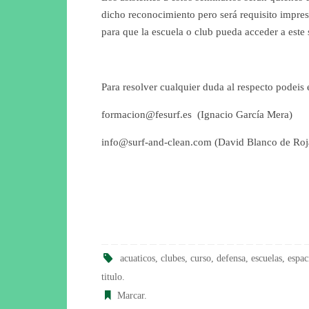
dicho reconocimiento pero será requisito impresc
para que la escuela o club pueda acceder a este 
Para resolver cualquier duda al respecto podeis e
formacion@fesurf.es (Ignacio García Mera)
info@surf-and-clean.com (David Blanco de Roj
acuaticos
,
clubes
,
curso
,
defensa
,
escuelas
,
espac
titulo
.
Marcar
.