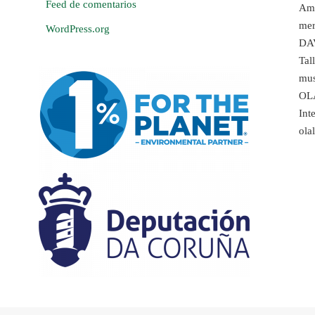
Feed de comentarios
Amb
mer
WordPress.org
DA
Tal
mus
OL
Int
ola