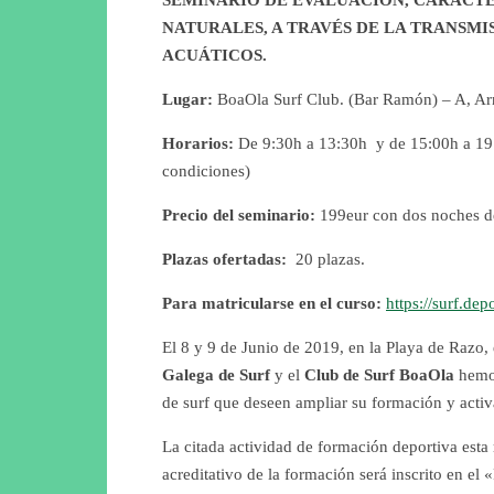
SEMINARIO DE EVALUACIÓN, CARACTE
NATURALES, A TRAVÉS DE LA TRANSMI
ACUÁTICOS.
Lugar:
BoaOla Surf Club. (Bar Ramón) – A, Ar
Horarios:
De 9:30h a 13:30h y de 15:00h a 19:0
condiciones)
Precio del seminario:
199eur con dos noches de
Plazas ofertadas:
20 plazas.
Para matricularse en el curso:
https://surf.dep
El 8 y 9 de Junio de 2019, en la Playa de Razo,
Galega de Surf
y el
Club de Surf BoaOla
hemos
de surf que deseen ampliar su formación y activ
La citada actividad de formación deportiva est
acreditativo de la formación será inscrito en el