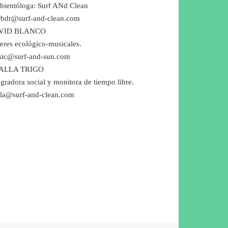
ientóloga: Surf ANd Clean
bdr@surf-and-clean.com
VID BLANCO
leres ecológico-musicales.
ic@surf-and-sun.com
ALLA TRIGO
egradora social y monitora de tiempo libre.
lla@surf-and-clean.com