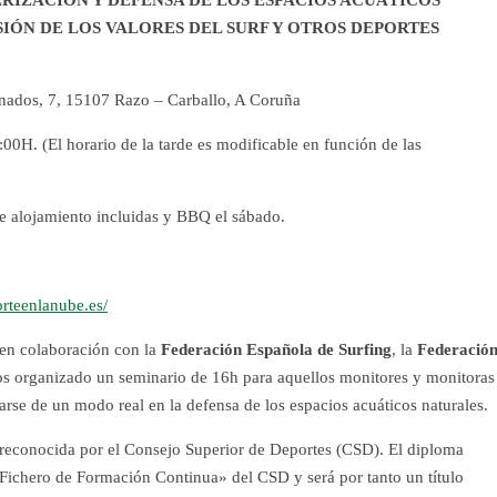
RIZACIÓN Y DEFENSA DE LOS ESPACIOS ACUÁTICOS
SIÓN DE LOS VALORES DEL SURF Y OTROS DEPORTES
nados, 7, 15107 Razo – Carballo, A Coruña
0H. (El horario de la tarde es modificable en función de las
 alojamiento incluidas y BBQ el sábado.
orteenlanube.es/
 en colaboración con la
Federación Española de Surfing
, la
Federació
 organizado un seminario de 16h para aquellos monitores y monitoras
arse de un modo real en la defensa de los espacios acuáticos naturales.
a reconocida por el Consejo Superior de Deportes (CSD). El diploma
 «Fichero de Formación Continua» del CSD y será por tanto un título