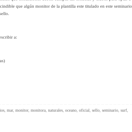
indible que algún monitor de la plantilla este titulado en este seminario
sello.
scribir a:
as)
ios
,
mar
,
monitor
,
monitora
,
naturales
,
oceano
,
oficial
,
sello
,
seminario
,
surf
,