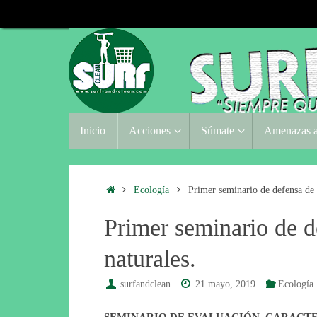
Saltar
al
contenido
Saltar
Inicio
Acciones
Súmate
Amenazas a
al
contenido
Inicio
Ecología
Primer seminario de defensa de l
Primer seminario de d
naturales.
surfandclean
21 mayo, 2019
Ecología