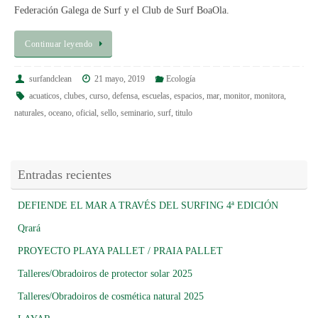
Federación Galega de Surf y el Club de Surf BoaOla.
Continuar leyendo
surfandclean
21 mayo, 2019
Ecología
acuaticos
,
clubes
,
curso
,
defensa
,
escuelas
,
espacios
,
mar
,
monitor
,
monitora
,
naturales
,
oceano
,
oficial
,
sello
,
seminario
,
surf
,
titulo
Entradas recientes
DEFIENDE EL MAR A TRAVÉS DEL SURFING 4ª EDICIÓN
Qrará
PROYECTO PLAYA PALLET / PRAIA PALLET
Talleres/Obradoiros de protector solar 2025
Talleres/Obradoiros de cosmética natural 2025