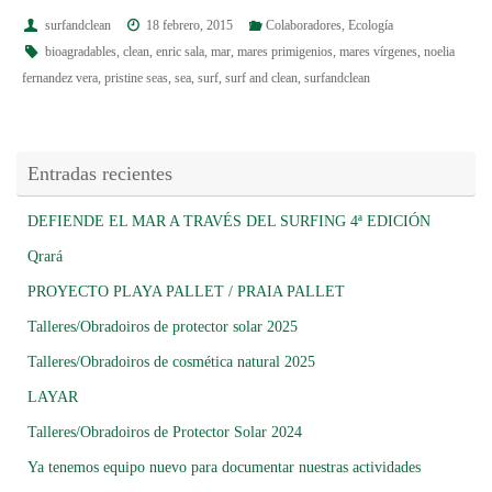
surfandclean
18 febrero, 2015
Colaboradores
,
Ecología
bioagradables
,
clean
,
enric sala
,
mar
,
mares primigenios
,
mares vírgenes
,
noelia
fernandez vera
,
pristine seas
,
sea
,
surf
,
surf and clean
,
surfandclean
Entradas recientes
DEFIENDE EL MAR A TRAVÉS DEL SURFING 4ª EDICIÓN
Qrará
PROYECTO PLAYA PALLET / PRAIA PALLET
Talleres/Obradoiros de protector solar 2025
Talleres/Obradoiros de cosmética natural 2025
LAYAR
Talleres/Obradoiros de Protector Solar 2024
Ya tenemos equipo nuevo para documentar nuestras actividades