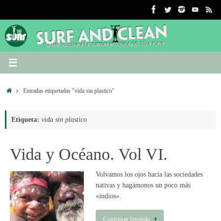
Saltar
al
contenido
Inicio
Entradas etiquetadas "vida sin plastico"
Etiqueta:
vida sin plastico
Vida y Océano. Vol VI.
Volvamos los ojos hacia las sociedades
nativas y hagámonos un poco más
«indios».
Continuar leyendo