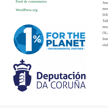
Feed de comentarios
Amb
mer
WordPress.org
DA
Tal
mus
OL
Int
ola