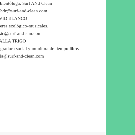
ientóloga: Surf ANd Clean
bdr@surf-and-clean.com
VID BLANCO
leres ecológico-musicales.
ic@surf-and-sun.com
ALLA TRIGO
egradora social y monitora de tiempo libre.
lla@surf-and-clean.com