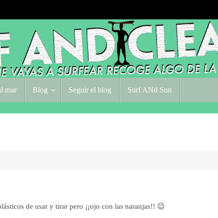
l mar
Blog
Seguir el blog
Surf ANd Sun
lásticos de usar y tirar pero ¡¡ojo con las naranjas!! 😉