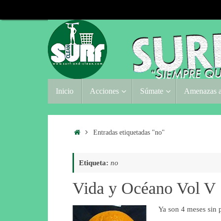
Saltar
al
contenido
Saltar
Inicio
Acciones
Súmate
Amenazas a
al
contenido
Inicio
Entradas etiquetadas "no"
Etiqueta:
no
Vida y Océano Vol V
Ya son 4 meses sin p