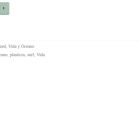
o
zed
,
Vida y Océano
eano
,
plasticos
,
surf
,
Vida