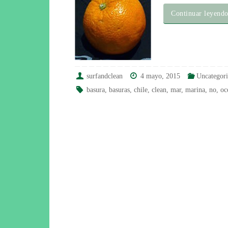
Continuar leyend
surfandclean
4 mayo, 2015
Uncategori
basura
,
basuras
,
chile
,
clean
,
mar
,
marina
,
no
,
oc