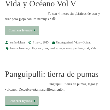
Vida y Océano Vol V
Ya son 4 meses sin plásticos de usar y
tirar pero ¡¡ojo con las naranjas!! 😉
Continuar leyendo
surfandclean
4 mayo, 2015
Uncategorized
,
Vida y Océano
basura
,
basuras
,
chile
,
clean
,
mar
,
marina
,
no
,
oceano
,
plasticos
,
surf
,
Vida
Panguipulli: tierra de pumas
Panguipulli tierra de pumas, lagos y
volcanes. Descubre esta maravillosa región.
Continuar leyendo