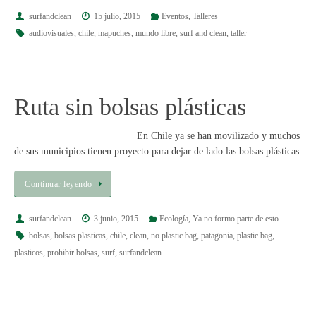
surfandclean
15 julio, 2015
Eventos
,
Talleres
audiovisuales
,
chile
,
mapuches
,
mundo libre
,
surf and clean
,
taller
Ruta sin bolsas plásticas
En Chile ya se han movilizado y muchos
de sus municipios tienen proyecto para dejar de lado las bolsas plásticas.
Continuar leyendo
surfandclean
3 junio, 2015
Ecología
,
Ya no formo parte de esto
bolsas
,
bolsas plasticas
,
chile
,
clean
,
no plastic bag
,
patagonia
,
plastic bag
,
plasticos
,
prohibir bolsas
,
surf
,
surfandclean