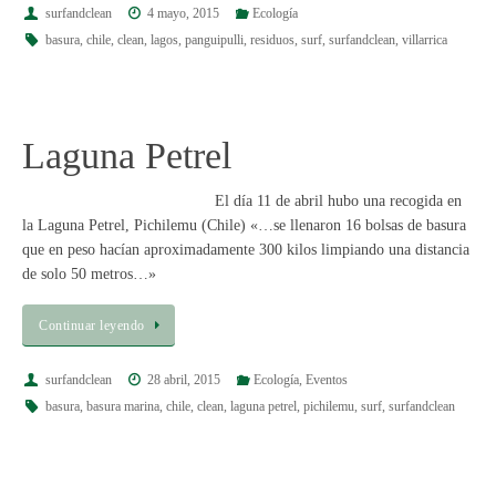
surfandclean
4 mayo, 2015
Ecología
basura
,
chile
,
clean
,
lagos
,
panguipulli
,
residuos
,
surf
,
surfandclean
,
villarrica
Laguna Petrel
El día 11 de abril hubo una recogida en
la Laguna Petrel, Pichilemu (Chile) «…se llenaron 16 bolsas de basura
que en peso hacían aproximadamente 300 kilos limpiando una distancia
de solo 50 metros…»
Continuar leyendo
surfandclean
28 abril, 2015
Ecología
,
Eventos
basura
,
basura marina
,
chile
,
clean
,
laguna petrel
,
pichilemu
,
surf
,
surfandclean